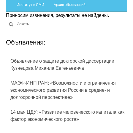
Сотрудники
Институт в СМИ
Архив объявлений
Приносим извинения, результаты не найдены.
Отчетность
Противодействие коррупции
Объявления:
Материалы для СМИ
Публикации
Объявление о защите докторской диссертации
Кузнецова Михаила Евгеньевича
Научная жизнь
МАЭФ-ИНП РАН: «Возможности и ограничения
Издания
экономического развития России в средне- и
долгосрочной перспективе»
Проблемы прогнозирования
О журнале
14 мая ЦДУ: «Развитие человеческого капитала как
фактор экономического роста»
Номера журналов