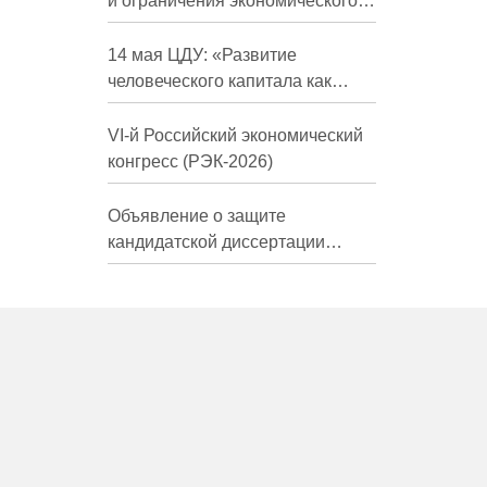
и ограничения экономического
развития России в средне- и
долгосрочной перспективе»
14 мая ЦДУ: «Развитие
человеческого капитала как
фактор экономического роста»
VI-й Российский экономический
конгресс (РЭК-2026)
Объявление о защите
кандидатской диссертации
Трындиной Николь Сергеевны