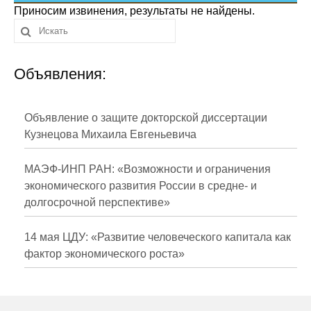
Сотрудники
Приносим извинения, результаты не найдены.
Отчетность
Объявления:
Противодействие коррупции
Материалы для СМИ
Объявление о защите докторской диссертации
Кузнецова Михаила Евгеньевича
Публикации
МАЭФ-ИНП РАН: «Возможности и ограничения
Научная жизнь
экономического развития России в средне- и
долгосрочной перспективе»
Издания
Проблемы прогнозирования
14 мая ЦДУ: «Развитие человеческого капитала как
фактор экономического роста»
О журнале
Номера журналов