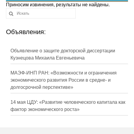
Сотрудники
Приносим извинения, результаты не найдены.
Отчетность
Объявления:
Противодействие коррупции
Материалы для СМИ
Объявление о защите докторской диссертации
Кузнецова Михаила Евгеньевича
Публикации
МАЭФ-ИНП РАН: «Возможности и ограничения
Научная жизнь
экономического развития России в средне- и
долгосрочной перспективе»
Издания
Проблемы прогнозирования
14 мая ЦДУ: «Развитие человеческого капитала как
фактор экономического роста»
О журнале
Номера журналов