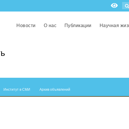
Новости
О нас
Публикации
Научная жиз
ть
Институт в СМИ
Архив объявлений
.