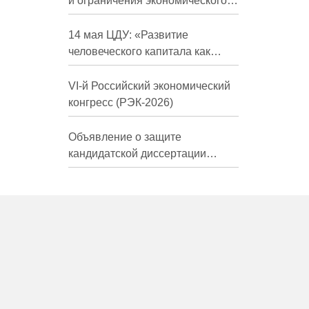
и ограничения экономического
развития России в средне- и
долгосрочной перспективе»
14 мая ЦДУ: «Развитие
человеческого капитала как
фактор экономического роста»
VI-й Российский экономический
конгресс (РЭК-2026)
Объявление о защите
кандидатской диссертации
Трындиной Николь Сергеевны