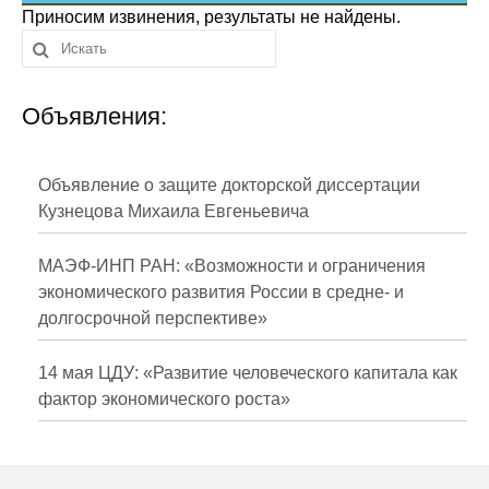
Сотрудники
Приносим извинения, результаты не найдены.
Отчетность
Объявления:
Противодействие коррупции
Материалы для СМИ
Объявление о защите докторской диссертации
Кузнецова Михаила Евгеньевича
Публикации
МАЭФ-ИНП РАН: «Возможности и ограничения
Научная жизнь
экономического развития России в средне- и
долгосрочной перспективе»
Издания
Проблемы прогнозирования
14 мая ЦДУ: «Развитие человеческого капитала как
фактор экономического роста»
О журнале
Номера журналов