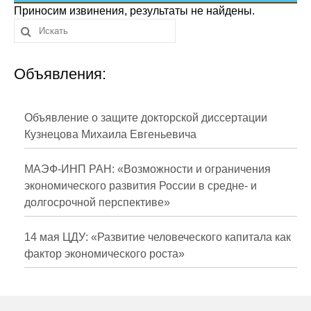
Сотрудники
Приносим извинения, результаты не найдены.
Отчетность
Объявления:
Противодействие коррупции
Материалы для СМИ
Объявление о защите докторской диссертации
Кузнецова Михаила Евгеньевича
Публикации
МАЭФ-ИНП РАН: «Возможности и ограничения
Научная жизнь
экономического развития России в средне- и
долгосрочной перспективе»
Издания
Проблемы прогнозирования
14 мая ЦДУ: «Развитие человеческого капитала как
фактор экономического роста»
О журнале
Номера журналов