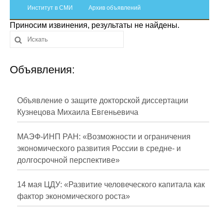
Сотрудники
Институт в СМИ
Архив объявлений
Приносим извинения, результаты не найдены.
Отчетность
Противодействие коррупции
Объявления:
Материалы для СМИ
Публикации
Объявление о защите докторской диссертации
Кузнецова Михаила Евгеньевича
Научная жизнь
МАЭФ-ИНП РАН: «Возможности и ограничения
Издания
экономического развития России в средне- и
долгосрочной перспективе»
Проблемы прогнозирования
О журнале
14 мая ЦДУ: «Развитие человеческого капитала как
фактор экономического роста»
Номера журналов