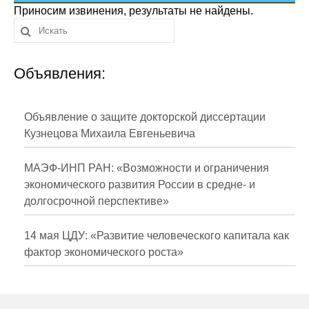
Сотрудники
Приносим извинения, результаты не найдены.
Отчетность
Объявления:
Противодействие коррупции
Материалы для СМИ
Объявление о защите докторской диссертации
Кузнецова Михаила Евгеньевича
Публикации
МАЭФ-ИНП РАН: «Возможности и ограничения
Научная жизнь
экономического развития России в средне- и
долгосрочной перспективе»
Издания
Проблемы прогнозирования
14 мая ЦДУ: «Развитие человеческого капитала как
фактор экономического роста»
О журнале
Номера журналов