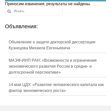
Сотрудники
Приносим извинения, результаты не найдены.
Отчетность
Объявления:
Противодействие коррупции
Материалы для СМИ
Объявление о защите докторской диссертации
Кузнецова Михаила Евгеньевича
Публикации
МАЭФ-ИНП РАН: «Возможности и ограничения
Научная жизнь
экономического развития России в средне- и
долгосрочной перспективе»
Издания
Проблемы прогнозирования
14 мая ЦДУ: «Развитие человеческого капитала как
фактор экономического роста»
О журнале
Номера журналов