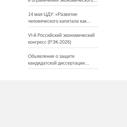
и ограничения экономического
развития России в средне- и
долгосрочной перспективе»
14 мая ЦДУ: «Развитие
человеческого капитала как
фактор экономического роста»
VI-й Российский экономический
конгресс (РЭК-2026)
Объявление о защите
кандидатской диссертации
Трындиной Николь Сергеевны