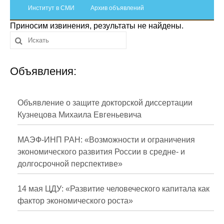
Сотрудники
Институт в СМИ
Архив объявлений
Приносим извинения, результаты не найдены.
Отчетность
Противодействие коррупции
Объявления:
Материалы для СМИ
Публикации
Объявление о защите докторской диссертации
Кузнецова Михаила Евгеньевича
Научная жизнь
МАЭФ-ИНП РАН: «Возможности и ограничения
Издания
экономического развития России в средне- и
долгосрочной перспективе»
Проблемы прогнозирования
О журнале
14 мая ЦДУ: «Развитие человеческого капитала как
фактор экономического роста»
Номера журналов