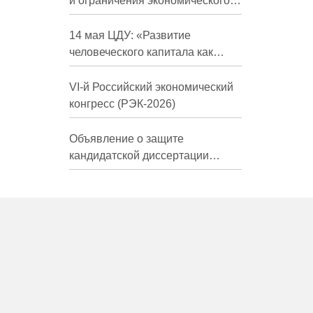
и ограничения экономического
развития России в средне- и
долгосрочной перспективе»
14 мая ЦДУ: «Развитие
человеческого капитала как
фактор экономического роста»
VI-й Российский экономический
конгресс (РЭК-2026)
Объявление о защите
кандидатской диссертации
Трындиной Николь Сергеевны