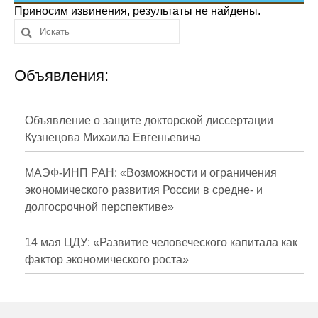
Сотрудники
Приносим извинения, результаты не найдены.
Отчетность
Объявления:
Противодействие коррупции
Материалы для СМИ
Объявление о защите докторской диссертации
Кузнецова Михаила Евгеньевича
Публикации
МАЭФ-ИНП РАН: «Возможности и ограничения
Научная жизнь
экономического развития России в средне- и
долгосрочной перспективе»
Издания
Проблемы прогнозирования
14 мая ЦДУ: «Развитие человеческого капитала как
фактор экономического роста»
О журнале
Номера журналов