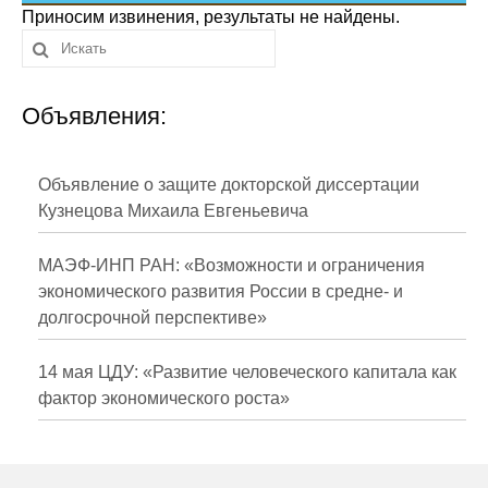
Сотрудники
Приносим извинения, результаты не найдены.
Отчетность
Объявления:
Противодействие коррупции
Материалы для СМИ
Объявление о защите докторской диссертации
Кузнецова Михаила Евгеньевича
Публикации
МАЭФ-ИНП РАН: «Возможности и ограничения
Научная жизнь
экономического развития России в средне- и
долгосрочной перспективе»
Издания
Проблемы прогнозирования
14 мая ЦДУ: «Развитие человеческого капитала как
фактор экономического роста»
О журнале
Номера журналов