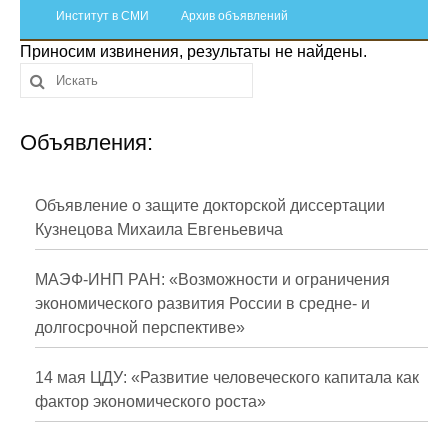
Сотрудники
Институт в СМИ
Архив объявлений
Приносим извинения, результаты не найдены.
Отчетность
Противодействие коррупции
Объявления:
Материалы для СМИ
Публикации
Объявление о защите докторской диссертации
Кузнецова Михаила Евгеньевича
Научная жизнь
МАЭФ-ИНП РАН: «Возможности и ограничения
Издания
экономического развития России в средне- и
долгосрочной перспективе»
Проблемы прогнозирования
О журнале
14 мая ЦДУ: «Развитие человеческого капитала как
фактор экономического роста»
Номера журналов