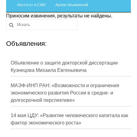
Сотрудники
Институт в СМИ
Архив объявлений
Приносим извинения, результаты не найдены.
Отчетность
Противодействие коррупции
Объявления:
Материалы для СМИ
Публикации
Объявление о защите докторской диссертации
Кузнецова Михаила Евгеньевича
Научная жизнь
МАЭФ-ИНП РАН: «Возможности и ограничения
Издания
экономического развития России в средне- и
долгосрочной перспективе»
Проблемы прогнозирования
О журнале
14 мая ЦДУ: «Развитие человеческого капитала как
фактор экономического роста»
Номера журналов