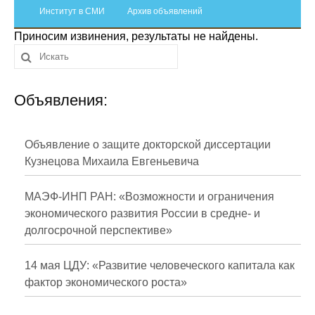
Сотрудники
Институт в СМИ
Архив объявлений
Приносим извинения, результаты не найдены.
Отчетность
Противодействие коррупции
Объявления:
Материалы для СМИ
Публикации
Объявление о защите докторской диссертации
Кузнецова Михаила Евгеньевича
Научная жизнь
МАЭФ-ИНП РАН: «Возможности и ограничения
Издания
экономического развития России в средне- и
долгосрочной перспективе»
Проблемы прогнозирования
О журнале
14 мая ЦДУ: «Развитие человеческого капитала как
фактор экономического роста»
Номера журналов