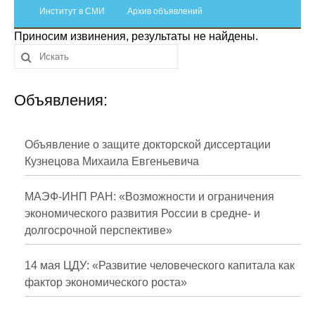
Сотрудники
Институт в СМИ
Архив объявлений
Приносим извинения, результаты не найдены.
Отчетность
Противодействие коррупции
Объявления:
Материалы для СМИ
Публикации
Объявление о защите докторской диссертации
Кузнецова Михаила Евгеньевича
Научная жизнь
МАЭФ-ИНП РАН: «Возможности и ограничения
Издания
экономического развития России в средне- и
долгосрочной перспективе»
Проблемы прогнозирования
О журнале
14 мая ЦДУ: «Развитие человеческого капитала как
фактор экономического роста»
Номера журналов