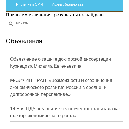
Сотрудники
Институт в СМИ
Архив объявлений
Приносим извинения, результаты не найдены.
Отчетность
Противодействие коррупции
Объявления:
Материалы для СМИ
Публикации
Объявление о защите докторской диссертации
Кузнецова Михаила Евгеньевича
Научная жизнь
МАЭФ-ИНП РАН: «Возможности и ограничения
Издания
экономического развития России в средне- и
долгосрочной перспективе»
Проблемы прогнозирования
О журнале
14 мая ЦДУ: «Развитие человеческого капитала как
фактор экономического роста»
Номера журналов