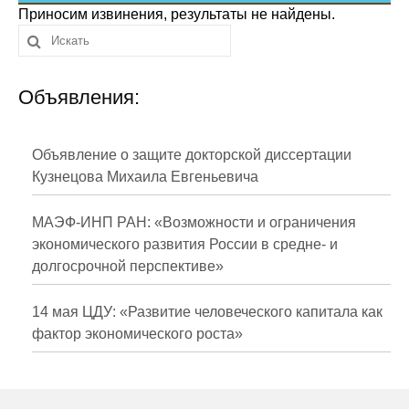
Сотрудники
Приносим извинения, результаты не найдены.
Отчетность
Объявления:
Противодействие коррупции
Материалы для СМИ
Объявление о защите докторской диссертации
Кузнецова Михаила Евгеньевича
Публикации
МАЭФ-ИНП РАН: «Возможности и ограничения
Научная жизнь
экономического развития России в средне- и
долгосрочной перспективе»
Издания
Проблемы прогнозирования
14 мая ЦДУ: «Развитие человеческого капитала как
фактор экономического роста»
О журнале
Номера журналов