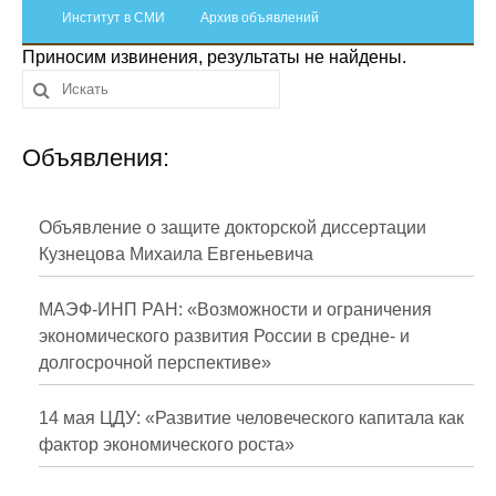
Сотрудники
Институт в СМИ
Архив объявлений
Приносим извинения, результаты не найдены.
Отчетность
Противодействие коррупции
Объявления:
Материалы для СМИ
Публикации
Объявление о защите докторской диссертации
Кузнецова Михаила Евгеньевича
Научная жизнь
МАЭФ-ИНП РАН: «Возможности и ограничения
Издания
экономического развития России в средне- и
долгосрочной перспективе»
Проблемы прогнозирования
О журнале
14 мая ЦДУ: «Развитие человеческого капитала как
фактор экономического роста»
Номера журналов