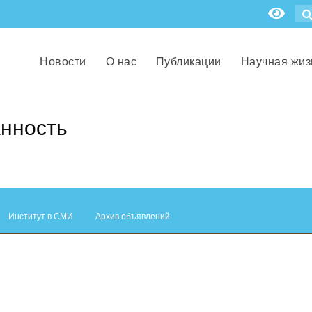
Новости
О нас
Публикации
Научная жиз
анность
Институт в СМИ
Архив объявлений
.