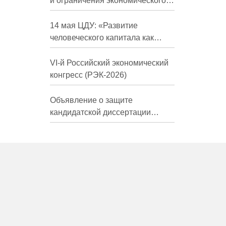
и ограничения экономического
развития России в средне- и
долгосрочной перспективе»
14 мая ЦДУ: «Развитие
человеческого капитала как
фактор экономического роста»
VI-й Российский экономический
конгресс (РЭК-2026)
Объявление о защите
кандидатской диссертации
Трындиной Николь Сергеевны