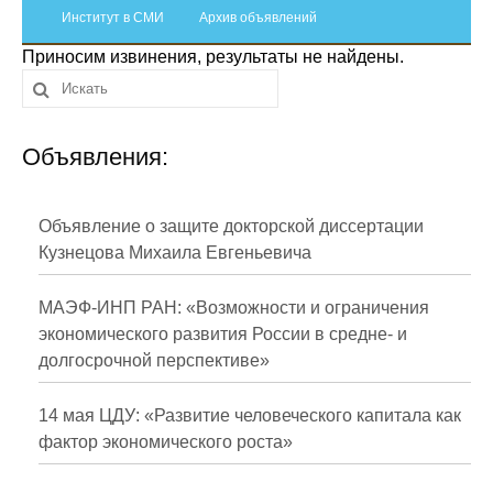
Сотрудники
Институт в СМИ
Архив объявлений
Приносим извинения, результаты не найдены.
Отчетность
Противодействие коррупции
Объявления:
Материалы для СМИ
Публикации
Объявление о защите докторской диссертации
Кузнецова Михаила Евгеньевича
Научная жизнь
МАЭФ-ИНП РАН: «Возможности и ограничения
Издания
экономического развития России в средне- и
долгосрочной перспективе»
Проблемы прогнозирования
О журнале
14 мая ЦДУ: «Развитие человеческого капитала как
фактор экономического роста»
Номера журналов