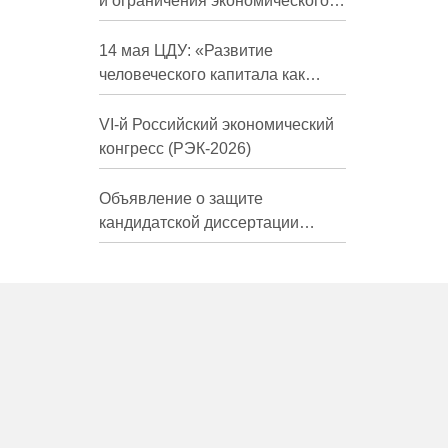
и ограничения экономического
развития России в средне- и
долгосрочной перспективе»
14 мая ЦДУ: «Развитие
человеческого капитала как
фактор экономического роста»
VI-й Российский экономический
конгресс (РЭК-2026)
Объявление о защите
кандидатской диссертации
Трындиной Николь Сергеевны