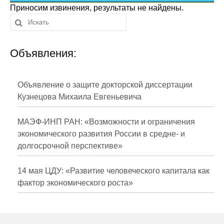
Сотрудники
Приносим извинения, результаты не найдены.
Отчетность
Объявления:
Противодействие коррупции
Материалы для СМИ
Объявление о защите докторской диссертации
Кузнецова Михаила Евгеньевича
Публикации
МАЭФ-ИНП РАН: «Возможности и ограничения
Научная жизнь
экономического развития России в средне- и
долгосрочной перспективе»
Издания
Проблемы прогнозирования
14 мая ЦДУ: «Развитие человеческого капитала как
фактор экономического роста»
О журнале
Номера журналов