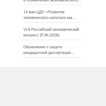
и ограничения экономического
развития России в средне- и
долгосрочной перспективе»
14 мая ЦДУ: «Развитие
человеческого капитала как
фактор экономического роста»
VI-й Российский экономический
конгресс (РЭК-2026)
Объявление о защите
кандидатской диссертации
Трындиной Николь Сергеевны