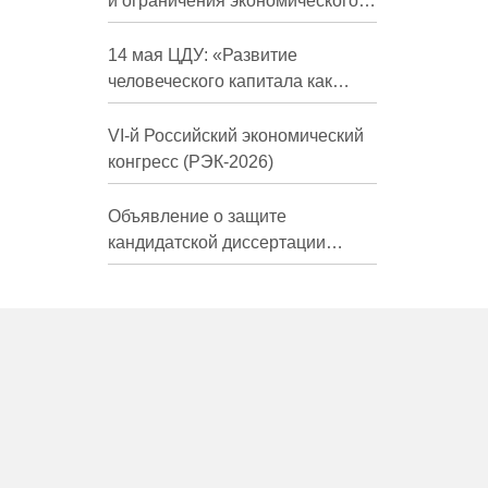
и ограничения экономического
развития России в средне- и
долгосрочной перспективе»
14 мая ЦДУ: «Развитие
человеческого капитала как
фактор экономического роста»
VI-й Российский экономический
конгресс (РЭК-2026)
Объявление о защите
кандидатской диссертации
Трындиной Николь Сергеевны