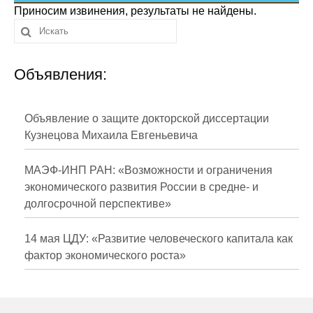
Сотрудники
Приносим извинения, результаты не найдены.
Отчетность
Объявления:
Противодействие коррупции
Материалы для СМИ
Объявление о защите докторской диссертации
Кузнецова Михаила Евгеньевича
Публикации
МАЭФ-ИНП РАН: «Возможности и ограничения
Научная жизнь
экономического развития России в средне- и
долгосрочной перспективе»
Издания
Проблемы прогнозирования
14 мая ЦДУ: «Развитие человеческого капитала как
фактор экономического роста»
О журнале
Номера журналов