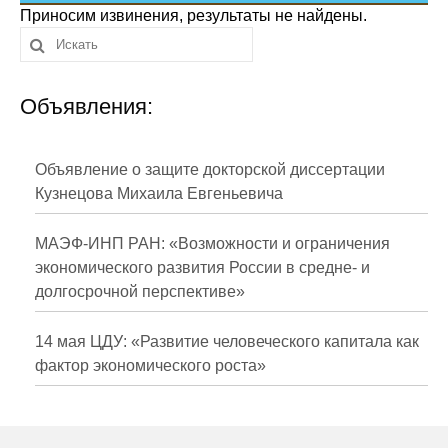
Сотрудники
Приносим извинения, результаты не найдены.
Отчетность
Объявления:
Противодействие коррупции
Материалы для СМИ
Объявление о защите докторской диссертации
Кузнецова Михаила Евгеньевича
Публикации
МАЭФ-ИНП РАН: «Возможности и ограничения
Научная жизнь
экономического развития России в средне- и
долгосрочной перспективе»
Издания
Проблемы прогнозирования
14 мая ЦДУ: «Развитие человеческого капитала как
фактор экономического роста»
О журнале
Номера журналов