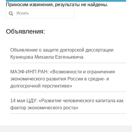
Сотрудники
Приносим извинения, результаты не найдены.
Отчетность
Объявления:
Противодействие коррупции
Материалы для СМИ
Объявление о защите докторской диссертации
Кузнецова Михаила Евгеньевича
Публикации
МАЭФ-ИНП РАН: «Возможности и ограничения
Научная жизнь
экономического развития России в средне- и
долгосрочной перспективе»
Издания
Проблемы прогнозирования
14 мая ЦДУ: «Развитие человеческого капитала как
фактор экономического роста»
О журнале
Номера журналов