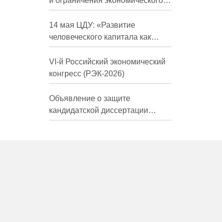
и ограничения экономического
развития России в средне- и
долгосрочной перспективе»
14 мая ЦДУ: «Развитие
человеческого капитала как
фактор экономического роста»
VI-й Российский экономический
конгресс (РЭК-2026)
Объявление о защите
кандидатской диссертации
Трындиной Николь Сергеевны