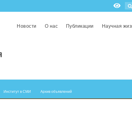
Новости
О нас
Публикации
Научная жиз
я
Институт в СМИ
Архив объявлений
.