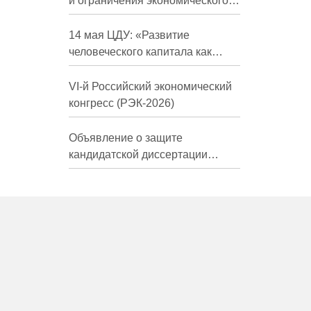
и ограничения экономического
развития России в средне- и
долгосрочной перспективе»
14 мая ЦДУ: «Развитие
человеческого капитала как
фактор экономического роста»
VI-й Российский экономический
конгресс (РЭК-2026)
Объявление о защите
кандидатской диссертации
Трындиной Николь Сергеевны