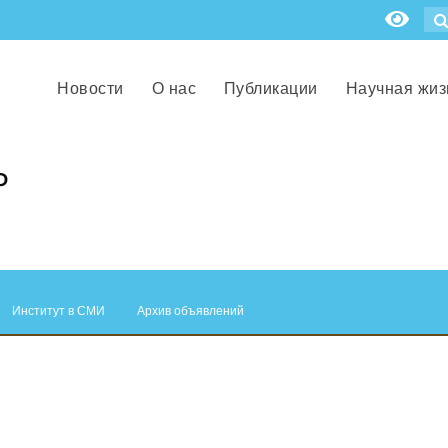
Новости
О нас
Публикации
Научная жиз
Р
Институт в СМИ
Архив объявлений
.