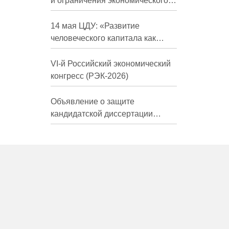
и ограничения экономического
развития России в средне- и
долгосрочной перспективе»
14 мая ЦДУ: «Развитие
человеческого капитала как
фактор экономического роста»
VI-й Российский экономический
конгресс (РЭК-2026)
Объявление о защите
кандидатской диссертации
Трындиной Николь Сергеевны