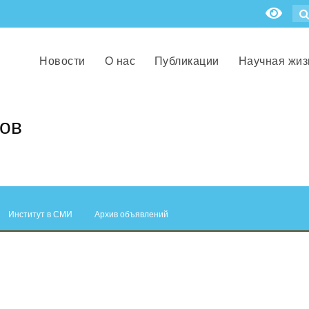
Новости
О нас
Публикации
Научная жиз
ов
Институт в СМИ
Архив объявлений
.