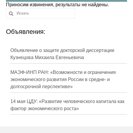
Сотрудники
Приносим извинения, результаты не найдены.
Отчетность
Объявления:
Противодействие коррупции
Материалы для СМИ
Объявление о защите докторской диссертации
Кузнецова Михаила Евгеньевича
Публикации
МАЭФ-ИНП РАН: «Возможности и ограничения
Научная жизнь
экономического развития России в средне- и
долгосрочной перспективе»
Издания
Проблемы прогнозирования
14 мая ЦДУ: «Развитие человеческого капитала как
фактор экономического роста»
О журнале
Номера журналов