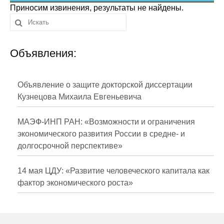
Сотрудники
Приносим извинения, результаты не найдены.
Отчетность
Объявления:
Противодействие коррупции
Материалы для СМИ
Объявление о защите докторской диссертации
Кузнецова Михаила Евгеньевича
Публикации
МАЭФ-ИНП РАН: «Возможности и ограничения
Научная жизнь
экономического развития России в средне- и
долгосрочной перспективе»
Издания
Проблемы прогнозирования
14 мая ЦДУ: «Развитие человеческого капитала как
фактор экономического роста»
О журнале
Номера журналов