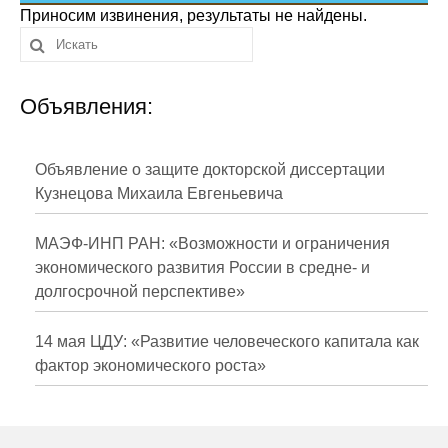
Сотрудники
Приносим извинения, результаты не найдены.
Отчетность
Объявления:
Противодействие коррупции
Материалы для СМИ
Объявление о защите докторской диссертации
Кузнецова Михаила Евгеньевича
Публикации
МАЭФ-ИНП РАН: «Возможности и ограничения
Научная жизнь
экономического развития России в средне- и
долгосрочной перспективе»
Издания
Проблемы прогнозирования
14 мая ЦДУ: «Развитие человеческого капитала как
фактор экономического роста»
О журнале
Номера журналов