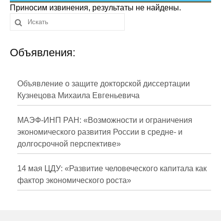
Сотрудники
Приносим извинения, результаты не найдены.
Отчетность
Объявления:
Противодействие коррупции
Материалы для СМИ
Объявление о защите докторской диссертации
Кузнецова Михаила Евгеньевича
Публикации
МАЭФ-ИНП РАН: «Возможности и ограничения
Научная жизнь
экономического развития России в средне- и
долгосрочной перспективе»
Издания
Проблемы прогнозирования
14 мая ЦДУ: «Развитие человеческого капитала как
фактор экономического роста»
О журнале
Номера журналов