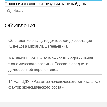
Сотрудники
Приносим извинения, результаты не найдены.
Отчетность
Объявления:
Противодействие коррупции
Материалы для СМИ
Объявление о защите докторской диссертации
Кузнецова Михаила Евгеньевича
Публикации
МАЭФ-ИНП РАН: «Возможности и ограничения
Научная жизнь
экономического развития России в средне- и
долгосрочной перспективе»
Издания
Проблемы прогнозирования
14 мая ЦДУ: «Развитие человеческого капитала как
фактор экономического роста»
О журнале
Номера журналов