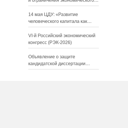
и ограничения экономического
развития России в средне- и
долгосрочной перспективе»
14 мая ЦДУ: «Развитие
человеческого капитала как
фактор экономического роста»
VI-й Российский экономический
конгресс (РЭК-2026)
Объявление о защите
кандидатской диссертации
Трындиной Николь Сергеевны