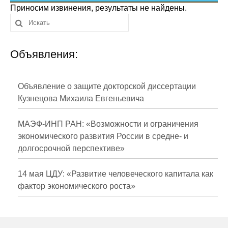
Сотрудники
Приносим извинения, результаты не найдены.
Отчетность
Объявления:
Противодействие коррупции
Материалы для СМИ
Объявление о защите докторской диссертации
Кузнецова Михаила Евгеньевича
Публикации
МАЭФ-ИНП РАН: «Возможности и ограничения
Научная жизнь
экономического развития России в средне- и
долгосрочной перспективе»
Издания
Проблемы прогнозирования
14 мая ЦДУ: «Развитие человеческого капитала как
фактор экономического роста»
О журнале
Номера журналов