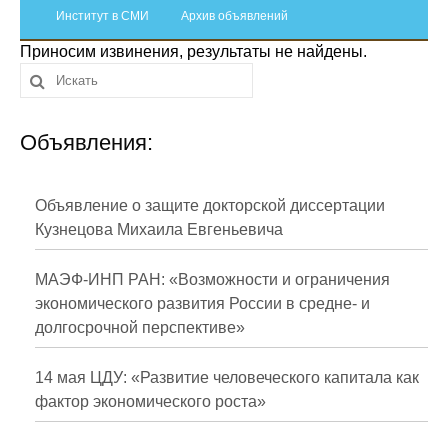
Сотрудники
Институт в СМИ
Архив объявлений
Приносим извинения, результаты не найдены.
Отчетность
Противодействие коррупции
Объявления:
Материалы для СМИ
Публикации
Объявление о защите докторской диссертации
Кузнецова Михаила Евгеньевича
Научная жизнь
МАЭФ-ИНП РАН: «Возможности и ограничения
Издания
экономического развития России в средне- и
долгосрочной перспективе»
Проблемы прогнозирования
О журнале
14 мая ЦДУ: «Развитие человеческого капитала как
фактор экономического роста»
Номера журналов