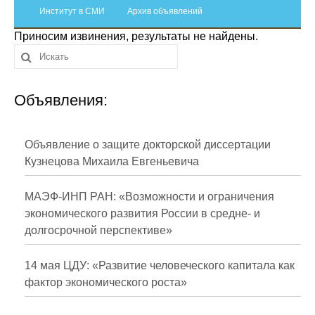
Сотрудники
Институт в СМИ
Архив объявлений
Приносим извинения, результаты не найдены.
Отчетность
Противодействие коррупции
Объявления:
Материалы для СМИ
Публикации
Объявление о защите докторской диссертации
Кузнецова Михаила Евгеньевича
Научная жизнь
МАЭФ-ИНП РАН: «Возможности и ограничения
Издания
экономического развития России в средне- и
долгосрочной перспективе»
Проблемы прогнозирования
О журнале
14 мая ЦДУ: «Развитие человеческого капитала как
фактор экономического роста»
Номера журналов