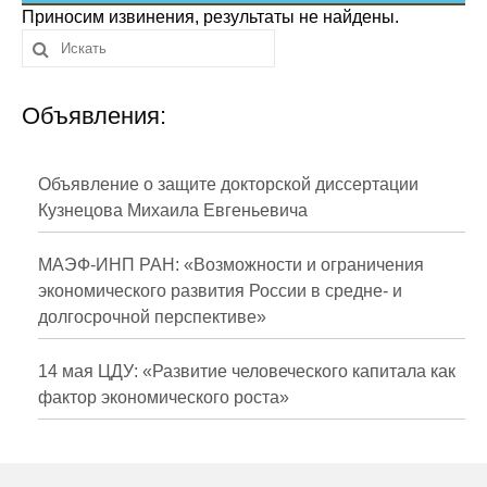
Сотрудники
Приносим извинения, результаты не найдены.
Отчетность
Объявления:
Противодействие коррупции
Материалы для СМИ
Объявление о защите докторской диссертации
Кузнецова Михаила Евгеньевича
Публикации
МАЭФ-ИНП РАН: «Возможности и ограничения
Научная жизнь
экономического развития России в средне- и
долгосрочной перспективе»
Издания
Проблемы прогнозирования
14 мая ЦДУ: «Развитие человеческого капитала как
фактор экономического роста»
О журнале
Номера журналов