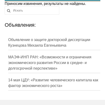
Сотрудники
Приносим извинения, результаты не найдены.
Отчетность
Объявления:
Противодействие коррупции
Материалы для СМИ
Объявление о защите докторской диссертации
Кузнецова Михаила Евгеньевича
Публикации
МАЭФ-ИНП РАН: «Возможности и ограничения
Научная жизнь
экономического развития России в средне- и
долгосрочной перспективе»
Издания
Проблемы прогнозирования
14 мая ЦДУ: «Развитие человеческого капитала как
фактор экономического роста»
О журнале
Номера журналов