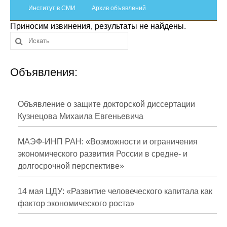
Сотрудники
Институт в СМИ
Архив объявлений
Приносим извинения, результаты не найдены.
Отчетность
Противодействие коррупции
Объявления:
Материалы для СМИ
Публикации
Объявление о защите докторской диссертации
Кузнецова Михаила Евгеньевича
Научная жизнь
МАЭФ-ИНП РАН: «Возможности и ограничения
Издания
экономического развития России в средне- и
долгосрочной перспективе»
Проблемы прогнозирования
О журнале
14 мая ЦДУ: «Развитие человеческого капитала как
фактор экономического роста»
Номера журналов