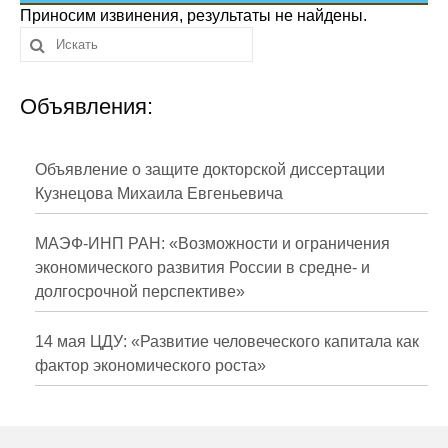
Сотрудники
Приносим извинения, результаты не найдены.
Отчетность
Объявления:
Противодействие коррупции
Материалы для СМИ
Объявление о защите докторской диссертации
Кузнецова Михаила Евгеньевича
Публикации
МАЭФ-ИНП РАН: «Возможности и ограничения
Научная жизнь
экономического развития России в средне- и
долгосрочной перспективе»
Издания
Проблемы прогнозирования
14 мая ЦДУ: «Развитие человеческого капитала как
фактор экономического роста»
О журнале
Номера журналов