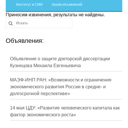
Сотрудники
Институт в СМИ
Архив объявлений
Приносим извинения, результаты не найдены.
Отчетность
Противодействие коррупции
Объявления:
Материалы для СМИ
Публикации
Объявление о защите докторской диссертации
Кузнецова Михаила Евгеньевича
Научная жизнь
МАЭФ-ИНП РАН: «Возможности и ограничения
Издания
экономического развития России в средне- и
долгосрочной перспективе»
Проблемы прогнозирования
О журнале
14 мая ЦДУ: «Развитие человеческого капитала как
фактор экономического роста»
Номера журналов