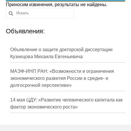
Сотрудники
Приносим извинения, результаты не найдены.
Отчетность
Объявления:
Противодействие коррупции
Материалы для СМИ
Объявление о защите докторской диссертации
Кузнецова Михаила Евгеньевича
Публикации
МАЭФ-ИНП РАН: «Возможности и ограничения
Научная жизнь
экономического развития России в средне- и
долгосрочной перспективе»
Издания
Проблемы прогнозирования
14 мая ЦДУ: «Развитие человеческого капитала как
фактор экономического роста»
О журнале
Номера журналов