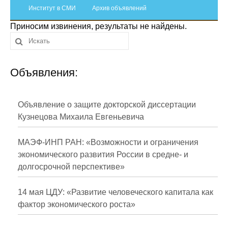
Сотрудники
Институт в СМИ
Архив объявлений
Приносим извинения, результаты не найдены.
Отчетность
Противодействие коррупции
Объявления:
Материалы для СМИ
Публикации
Объявление о защите докторской диссертации
Кузнецова Михаила Евгеньевича
Научная жизнь
МАЭФ-ИНП РАН: «Возможности и ограничения
Издания
экономического развития России в средне- и
долгосрочной перспективе»
Проблемы прогнозирования
О журнале
14 мая ЦДУ: «Развитие человеческого капитала как
фактор экономического роста»
Номера журналов